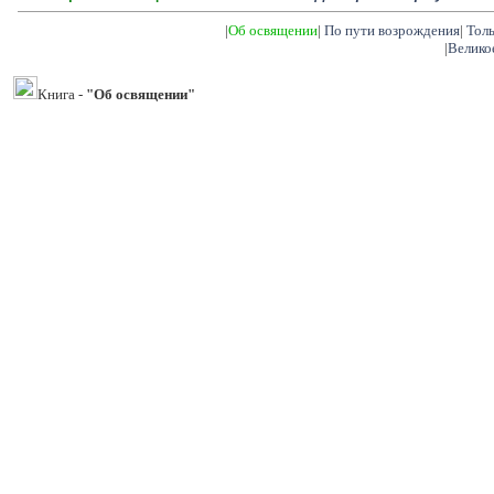
|
Об освящении
|
По пути возрождения
|
Тол
|
Велико
Книга -
"Об освящении"