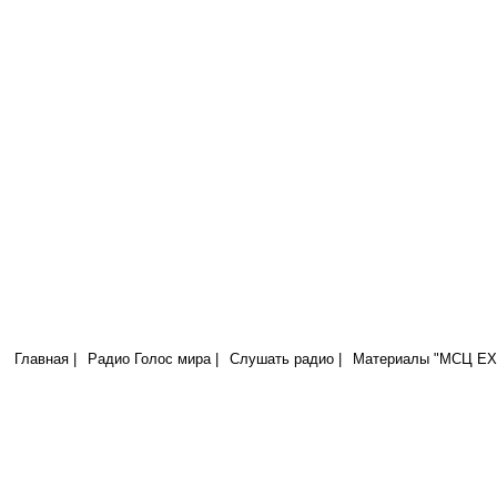
Радио Голос Мира
МСЦ ЕХБ
Я свет миру; кто последует за Мною, тот не будет ходить во тьме, н
иметь свет жизни. (Иоан.8:12)
Главная |
Радио Голос мира |
Слушать радио |
Материалы "МСЦ ЕХБ