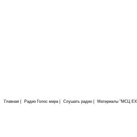
Радио Голос Мира
МСЦ ЕХБ
Я есмь хлеб жизни; приходящий ко Мне не будет алкать, и верующий
будет жаждать никогда. (Иоан.6:35)
Главная |
Радио Голос мира |
Слушать радио |
Материалы "МСЦ ЕХБ