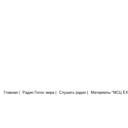
Радио Голос Мира
МСЦ ЕХБ
Я на то родился и на то пришел в мир, чтобы свидетельствовать о ис
всякий, кто от истины, слушает гласа Моего. (Иоан.18:37)
Главная |
Радио Голос мира |
Слушать радио |
Материалы "МСЦ ЕХБ